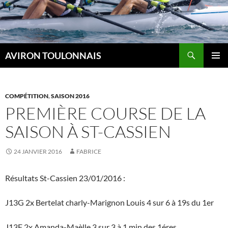
Recherche
AVIRON TOULONNAIS
ALLER
MENU
AU
PRINCI
CONTENU
COMPÉTITION
,
SAISON 2016
PREMIÈRE COURSE DE LA
SAISON À ST-CASSIEN
24 JANVIER 2016
FABRICE
Résultats St-Cassien 23/01/2016 :
J13G 2x Bertelat charly-Marignon Louis 4 sur 6 à 19s du 1er
J13F 2x Amanda-Maèlle 3 sur 3 à 1 min des 1éres